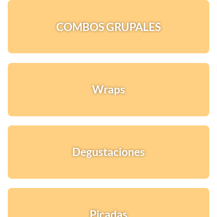
COMBOS GRUPALES
Wraps
Degustaciones
¡Quiero una
tienda así para mi
emprendimiento!
Picadas