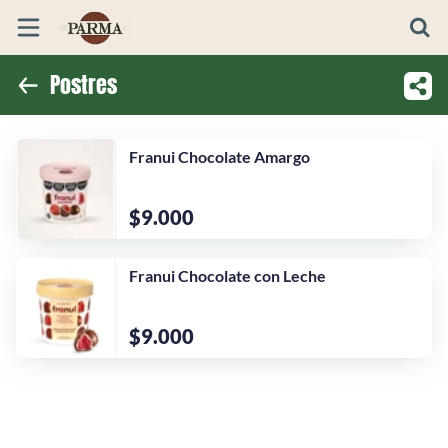
Postres
Inicio
Información
Franui Chocolate Amargo
Ubicación
$9.000
Franui Chocolate con Leche
$9.000