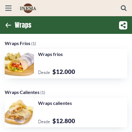
Wraps
Inicio
Wraps Fríos
Wraps Calientes
Información
Wraps Fríos
(1)
Wraps fríos
Ubicación
$12.000
Desde
Wraps Calientes
(1)
Wraps calientes
$12.800
Desde