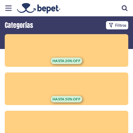
Categorías
Filtros
Inicio
Información
Ubicación
HASTA 20% OFF
Sitio web
Instagram
HASTA 50% OFF