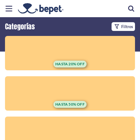
Categorías
Filtros
Inicio
Información
Ubicación
HASTA 20% OFF
Sitio web
Instagram
HASTA 50% OFF