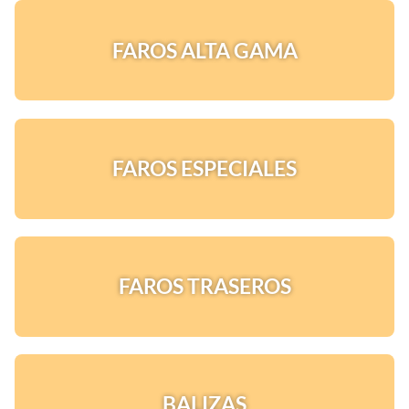
FAROS ALTA GAMA
FAROS ESPECIALES
FAROS TRASEROS
¡Quiero una
tienda así para mi
emprendimiento!
BALIZAS