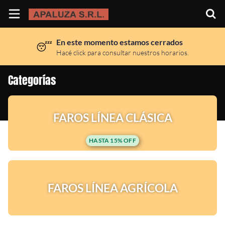
En este momento estamos cerrados
😴
Inicio
Hacé click para consultar nuestros horarios.
Información
Categorías
Ubicación
FAROS LÍNEA CLÁSICA
Sitio web
HASTA 15% OFF
Instagram
FAROS LÍNEA AGRÍCOLA