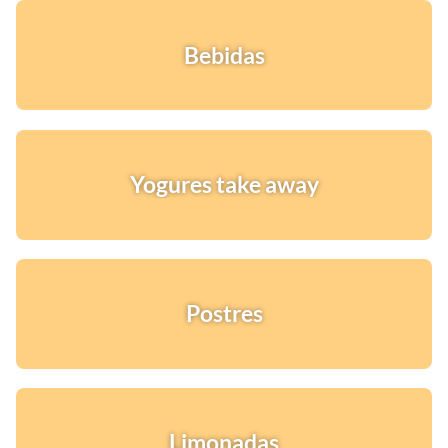
Bebidas
Yogures take away
Postres
¡Quiero una
tienda así para mi
emprendimiento!
Limonadas