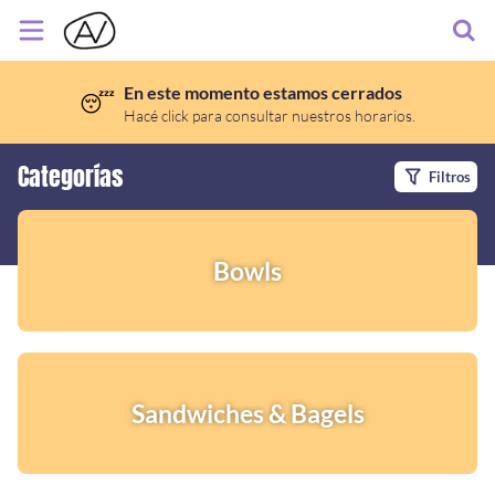
En este momento estamos cerrados
😴
Inicio
Hacé click para consultar nuestros horarios.
Información
Categorías
Filtros
Ubicación
Instagram
Bowls
Sandwiches & Bagels