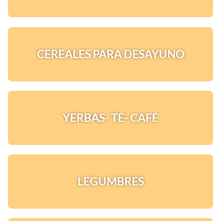
CEREALES PARA DESAYUNO
YERBAS- TÉ- CAFÉ
LEGUMBRES
¡Quiero una
tienda así para mi
emprendimiento!