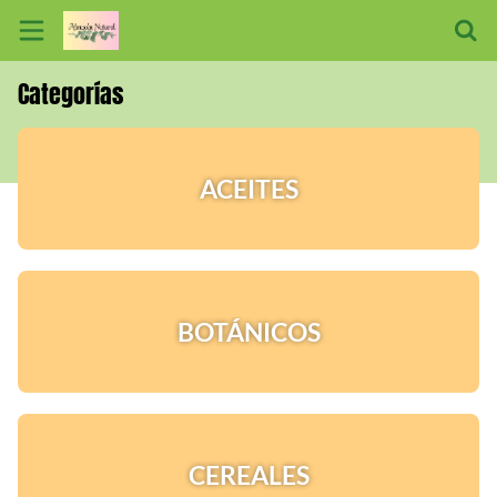
Categorías
Inicio
Información
ACEITES
Ubicación
Sitio web
BOTÁNICOS
CEREALES