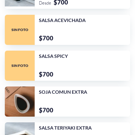
$700
Desde
SALSA ACEVICHADA
SIN FOTO
$700
SALSA SPICY
SIN FOTO
$700
SOJA COMUN EXTRA
$700
¡Quiero una
tienda así para mi
emprendimiento!
SALSA TERIYAKI EXTRA