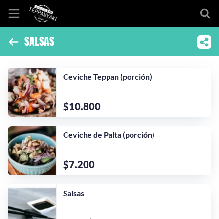
SALSAS
Inicio
Información
Ceviche Teppan (porción)
Ubicación
$10.800
Sitio web
Ceviche de Palta (porción)
Instagram
$7.200
Salsas