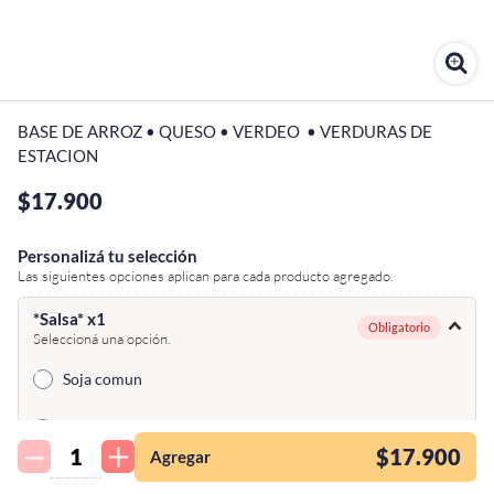
BASE DE ARROZ • QUESO • VERDEO  • VERDURAS DE 
ESTACION
$17.900
Personalizá tu selección
Las siguientes opciones aplican para cada producto agregado.
*Salsa* x1
Obligatorio
Seleccioná una opción.
Soja comun
¡Quiero una
tienda así para mi
Teriyaki
emprendimiento!
$17.900
Agregar