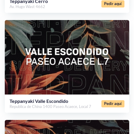
Teppanyaki Cerro
Pedir aquí
Av. Hugo Wast 4662
Teppanyaki Valle Escondido
Pedir aquí
Republica de China 1400 Paseo Acaece, Local 7
¡Quiero una
tienda así para mi
emprendimiento!