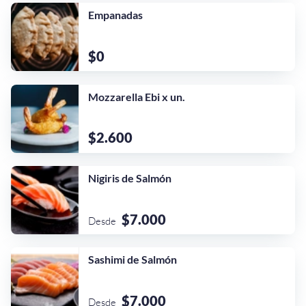
Empanadas
$0
Mozzarella Ebi x un.
$2.600
Nigiris de Salmón
$7.000
Desde
¡Quiero una
Sashimi de Salmón
tienda así para mi
emprendimiento!
$7.000
Desde