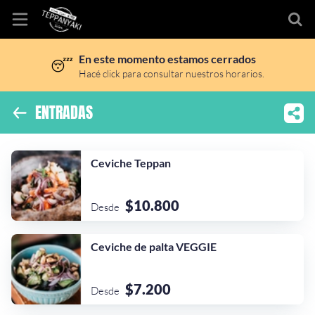
En este momento estamos cerrados
😴
Inicio
Hacé click para consultar nuestros horarios.
Información
ENTRADAS
Ubicación
Ceviche Teppan
Sitio web
Instagram
$10.800
Desde
Ceviche de palta VEGGIE
$7.200
Desde