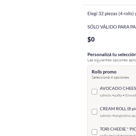
Elegí 32 piezas (4 rolls) 
SÓLO VÁLIDO PARA PA
$0
Personalizá tu selecció
Las siguientes opciones apli
Rolls promo
Seleccioná 4 opciones.
AVOCADO CHEESE 
salmón •palta • Envue
CREAM ROLL (8 pi
salmón •langostino ap
TORI CHEESE * PIC
pollo teriyaki•pimient