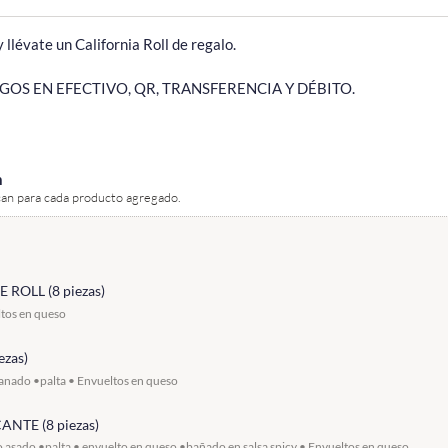
y llévate un California Roll de regalo.

GOS EN EFECTIVO, QR, TRANSFERENCIA Y DÉBITO.
n
can para cada producto agregado.
ROLL (8 piezas)
ltos en queso
ezas)
anado •palta • Envueltos en queso
ANTE (8 piezas)
o asado •palta • envuelto en queso •bañado en salsa spicy • Envueltos en queso