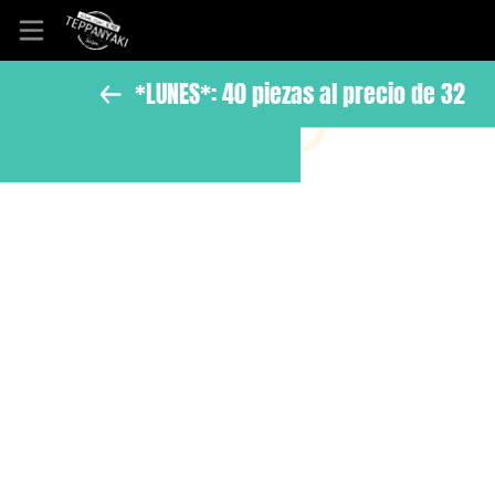
*LUNES*: 40 piezas al precio de 32
Inicio
Información
Ubicación
Sitio web
Instagram