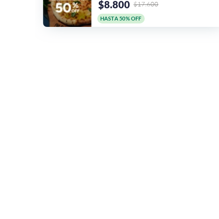
$8.800
$17.600
HASTA 50% OFF