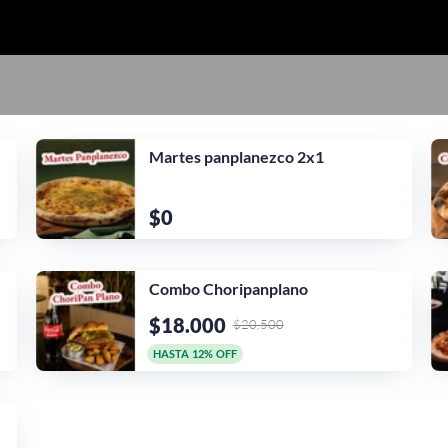
Martes panplanezco 2x1
$0
Combo Choripanplano
$18.000
$20.500
HASTA 12% OFF