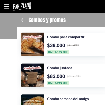
Combos y promos
Inicio
Información
Combo para compartir
Ubicación
$38.000
$45.400
HASTA 16% OFF
Combo juntada
$83.000
$109.700
HASTA 24% OFF
Combo semana del amigo