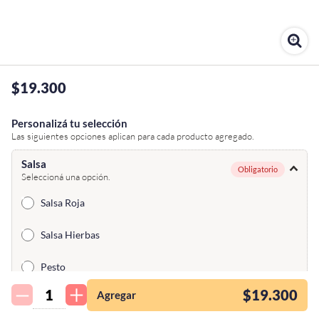
$19.300
Personalizá tu selección
Las siguientes opciones aplican para cada producto agregado.
Salsa
Obligatorio
Seleccioná una opción.
Salsa Roja
Salsa Hierbas
¡Quiero una
Pesto
tienda así para mi
emprendimiento!
$19.300
Agregar
Salsa Rosa