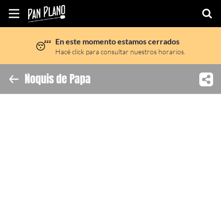
En este momento estamos cerrados
😴
Inicio
Hacé click para consultar nuestros horarios.
Información
Ñoquis de Papa
Ubicación
Sitio web
Instagram