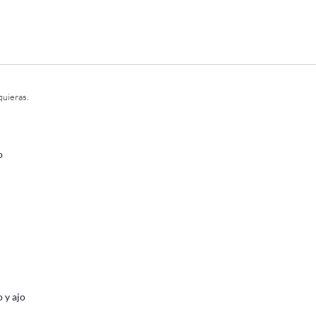
quieras.
o
 y ajo