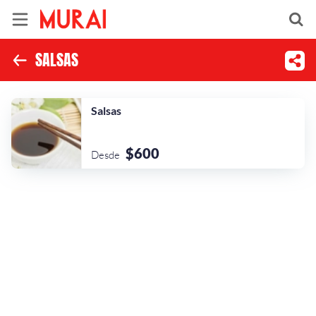
SALSAS
Inicio
Información
Salsas
Ubicación
$600
Desde
Instagram