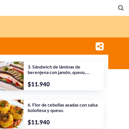
3. Sándwich de láminas de
berenjena con jamón, queso,
tomate, y calabacines asados.
$11.940
6. Flor de cebollas asadas con salsa
boloñesa y queso.
$11.940