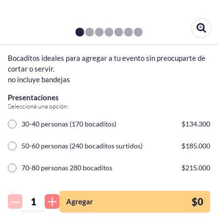
Bocaditos ideales para agregar a tu evento sin preocuparte de 
cortar o servir.

no incluye bandejas
Presentaciones
Seleccioná una opción.
30-40 personas (170 bocaditos)
$134.300
50-60 personas (240 bocaditos surtidos)
$185.000
70-80 personas 280 bocaditos
$215.000
¡Quiero una
tienda así para mi
Personalizá tu selección
emprendimiento!
$0
Agregar
Las siguientes opciones aplican para cada producto agregado.