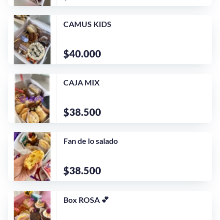
CAMUS KIDS
$40.000
CAJA MIX
$38.500
Fan de lo salado
$38.500
¡Quiero una
tienda así para mi
Box ROSA 💕
emprendimiento!