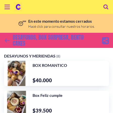
En este momento estamos cerrados
😴
Inicio
Hacé click para consultar nuestros horarios.
DESAYUNOS, BOX SORPRESA, BENTO
Información
CAKES
Ubicación
DESAYUNOS Y MERIENDAS
ARMA TU CAJA
BENT
DESAYUNOS Y MERIENDAS
(8)
BOX ROMANTICO
$40.000
Box Feliz cumple
$39.500