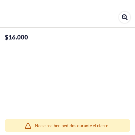
$16.000
¡Quiero una
tienda así para mi
emprendimiento!
No se reciben pedidos durante el cierre