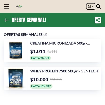
ES
OFERTA SEMANAL!
Inicio
OFERTAS SEMANALES
Información
OFERTAS SEMANALES
(2)
CREATINA MICRONIZADA 500g -
Instagram
GENTECH
$1.011
$1.111
HASTA 9% OFF
WHEY PROTEIN 7900 500gr - GENTECH
$10.000
$11.111
HASTA 10% OFF