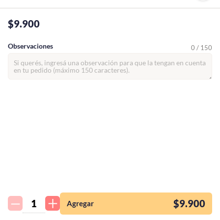
$9.900
Observaciones
0 / 150
¡Quiero una
tienda así para mi
emprendimiento!
$9.900
Agregar