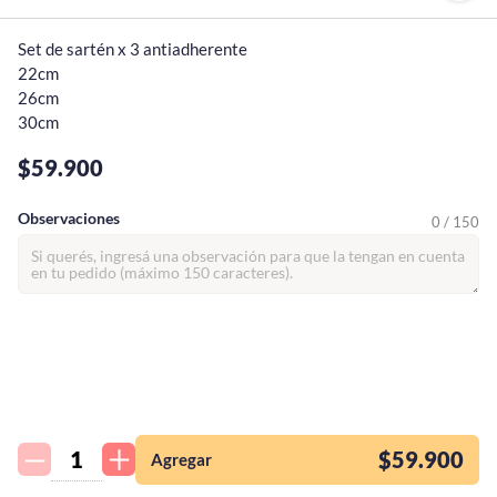
Set de sartén x 3 antiadherente 

22cm

26cm

30cm
$59.900
Observaciones
0 / 150
¡Quiero una
tienda así para mi
emprendimiento!
$59.900
Agregar