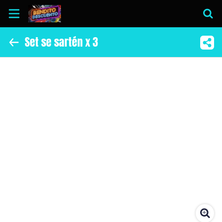
Set se sartén x 3
Inicio
Información
Instagram