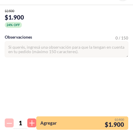
$2.500
$1.900
24% OFF
Observaciones
0 / 150
¡Quiero una
tienda así para mi
$2.500
emprendimiento!
Agregar
$1.900