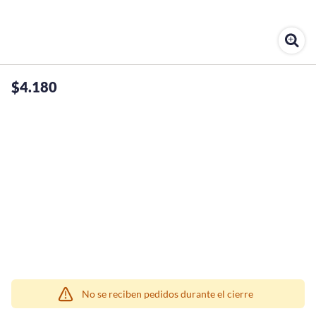
$4.180
¡Quiero una
tienda así para mi
emprendimiento!
No se reciben pedidos durante el cierre