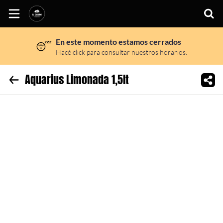
En este momento estamos cerrados
😴
Inicio
Hacé click para consultar nuestros horarios.
Información
Aquarius Limonada 1,5lt
Sitio web
Instagram
Facebook