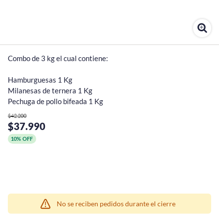
Combo de 3 kg el cual contiene:

Hamburguesas 1 Kg

Milanesas de ternera 1 Kg

Pechuga de pollo bifeada 1 Kg
$42.200
$37.990
10% OFF
¡Quiero una
tienda así para mi
emprendimiento!
No se reciben pedidos durante el cierre