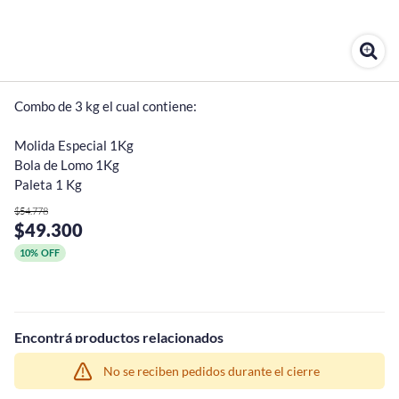
Combo de 3 kg el cual contiene:

Molida Especial 1Kg

Bola de Lomo 1Kg

Paleta 1 Kg
$54.778
$49.300
10% OFF
¡Quiero una
Encontrá productos relacionados
tienda así para mi
emprendimiento!
No se reciben pedidos durante el cierre
SUCURSAL ÁLAMOS
(4)