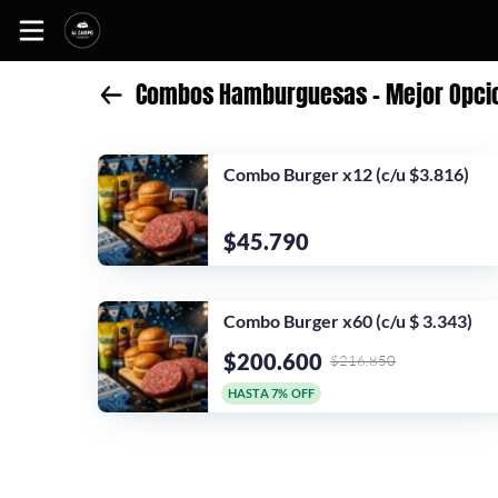
Combos Hamburguesas - Mejor Opcio
Inicio
Información
Combo Burger x12 (c/u $3.816)
Sitio web
$45.790
Instagram
Facebook
Combo Burger x60 (c/u $ 3.343)
$200.600
$216.850
HASTA 7% OFF