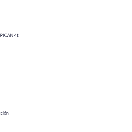
PICAN 4):

cción