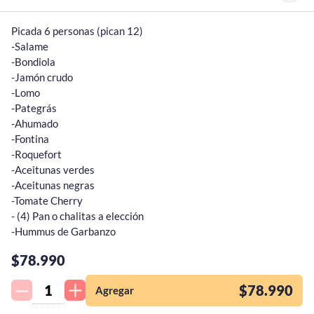
Picada 6 personas (pican 12)

-Salame 

-Bondiola 

-Jamón crudo 

-Lomo 

-Pategrás 

-Ahumado 

-Fontina 

-Roquefort 

-Aceitunas verdes

-Aceitunas negras

-Tomate Cherry

- (4) Pan o chalitas a elección

-Hummus de Garbanzo
¡Quiero una
$78.990
tienda así para mi
emprendimiento!
$78.990
Agregar
Complementos para tu pedido
Agregá items adicionales a tu pedido.