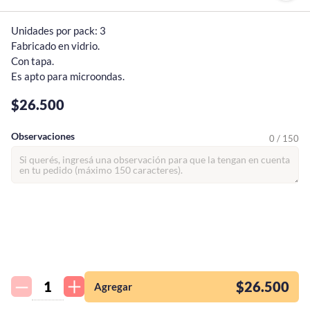
Unidades por pack: 3

Fabricado en vidrio.

Con tapa.

Es apto para microondas.
$26.500
Observaciones
0 / 150
¡Quiero una
tienda así para mi
emprendimiento!
$26.500
Agregar