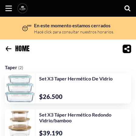
En este momento estamos cerrados
😴
Inicio
Hacé click para consultar nuestros horarios.
Información
HOME
Sitio web
Taper
Taper
(2)
Instagram
Set X3 Taper Hermético De Vidrio
Facebook
$26.500
Set X3 Táper Hermético Redondo
Vidrio/bamboo
$39.190