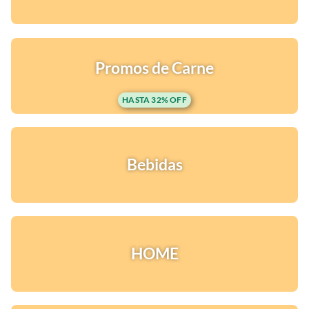
Promos de Carne
HASTA 32% OFF
Bebidas
HOME
¡Quiero una
tienda así para mi
emprendimiento!